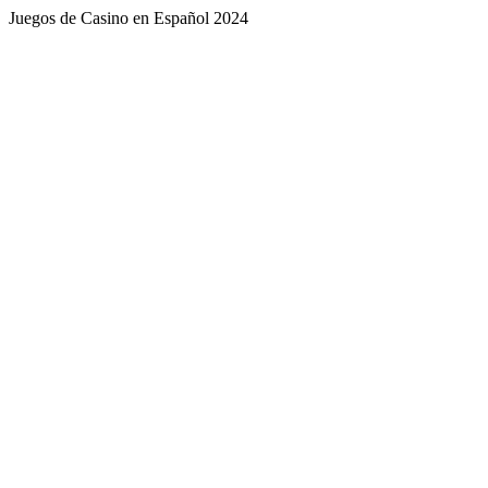
Juegos de Casino en Español 2024