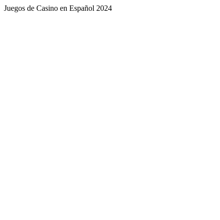
Juegos de Casino en Español 2024