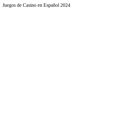
Juegos de Casino en Español 2024