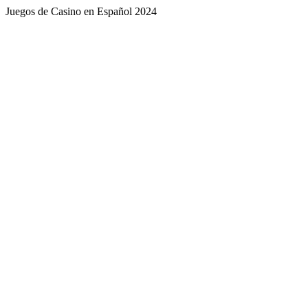
Juegos de Casino en Español 2024