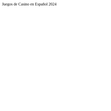
Juegos de Casino en Español 2024