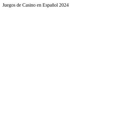
Juegos de Casino en Español 2024