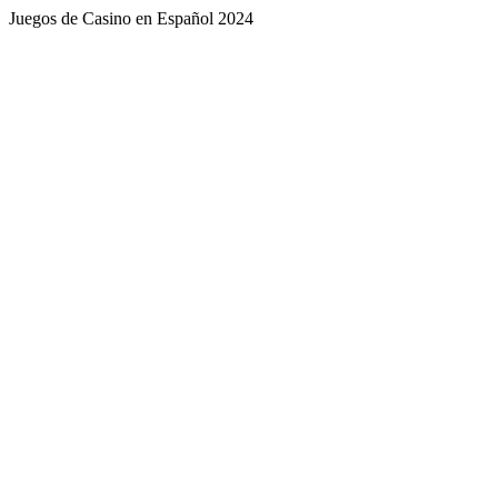
Juegos de Casino en Español 2024