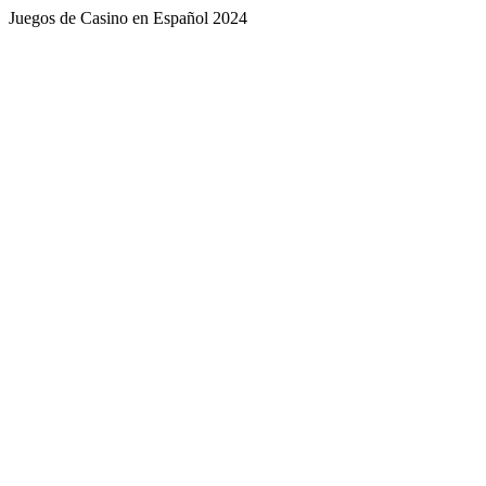
Juegos de Casino en Español 2024